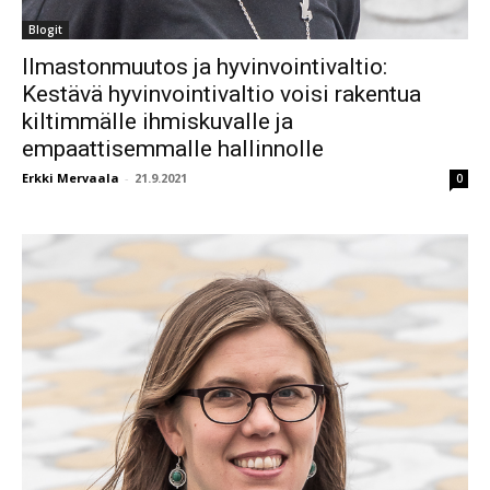
Blogit
Ilmastonmuutos ja hyvinvointivaltio:
Kestävä hyvinvointivaltio voisi rakentua
kiltimmälle ihmiskuvalle ja
empaattisemmalle hallinnolle
Erkki Mervaala
-
21.9.2021
0