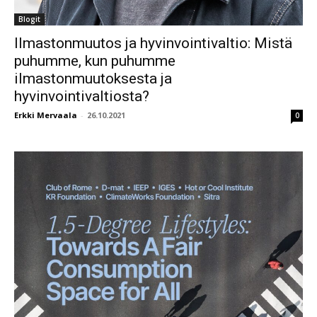
Blogit
Ilmastonmuutos ja hyvinvointivaltio: Mistä
puhumme, kun puhumme
ilmastonmuutoksesta ja
hyvinvointivaltiosta?
Erkki Mervaala
-
26.10.2021
0