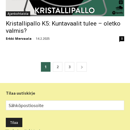
Ajankohtaista
Kristallipallo K5: Kuntavaalit tulee – oletko
valmis?
Erkki Mervaala
-
14.2.2025
0
1
2
3
Tilaa uutiskirje