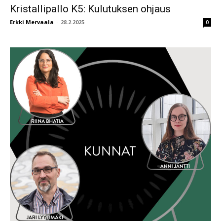
Kristallipallo K5: Kulutuksen ohjaus
Erkki Mervaala
-
28.2.2025
0