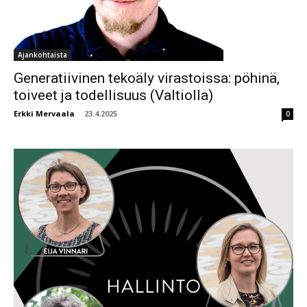
Ajankohtaista
Generatiivinen tekoäly virastoissa: pöhinä,
toiveet ja todellisuus (Valtiolla)
Erkki Mervaala
-
23.4.2025
0