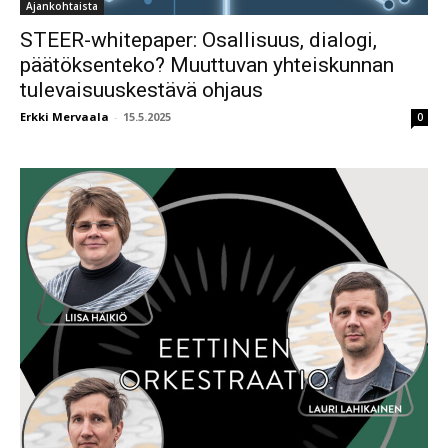
Ajankohtaista
STEER-whitepaper: Osallisuus, dialogi,
päätöksenteko? Muuttuvan yhteiskunnan
tulevaisuuskestävä ohjaus
Erkki Mervaala
-
15.5.2025
0