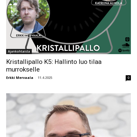
Ajankohtaista
Kristallipallo K5: Hallinto luo tilaa
murrokselle
Erkki Mervaala
-
11.4.2025
0