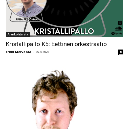
Ajankohtaista
Kristallipallo K5: Eettinen orkestraatio
Erkki Mervaala
-
25.4.2025
0