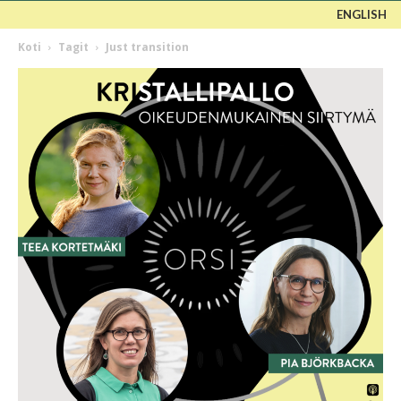
ENGLISH
Koti
Tagit
Just transition