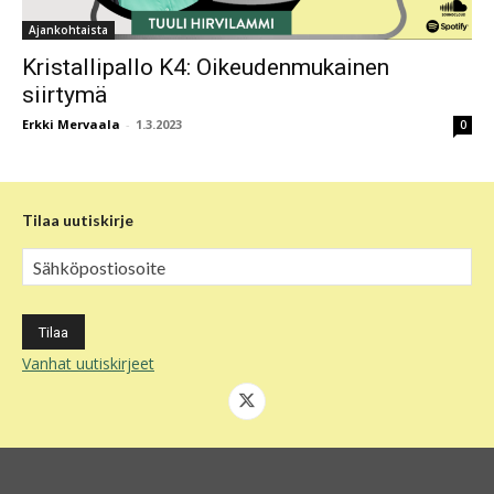
Ajankohtaista
Kristallipallo K4: Oikeudenmukainen
siirtymä
Erkki Mervaala
-
1.3.2023
0
Tilaa uutiskirje
Vanhat uutiskirjeet