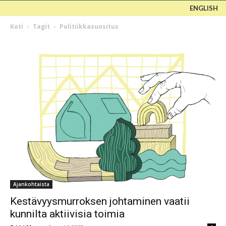
ENGLISH
Koti
Tagit
Politiikkasuositus
Ajankohtaista
Kestävyysmurroksen johtaminen vaatii
kunnilta aktiivisia toimia