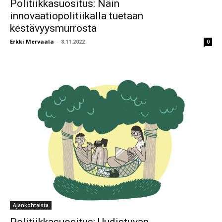
Politiikkasuositus: Näin
innovaatiopolitiikalla tuetaan
kestävyysmurrosta
Erkki Mervaala
-
8.11.2022
0
Ajankohtaista