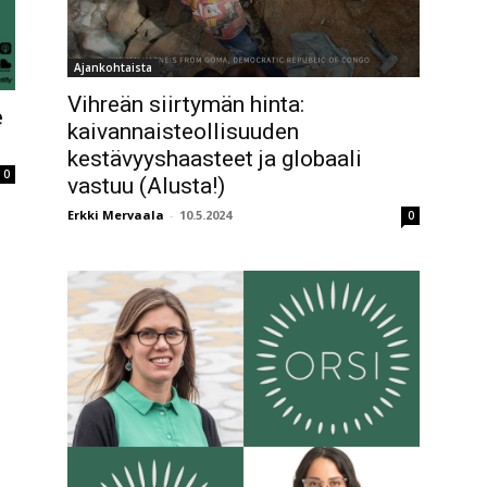
Ajankohtaista
Vihreän siirtymän hinta:
e
kaivannaisteollisuuden
kestävyyshaasteet ja globaali
0
vastuu (Alusta!)
Erkki Mervaala
-
10.5.2024
0