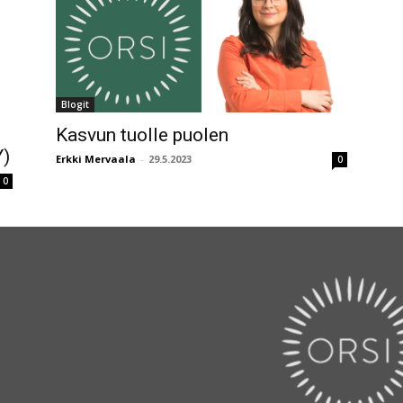
Blogit
Kasvun tuolle puolen
Y)
Erkki Mervaala
-
29.5.2023
0
0