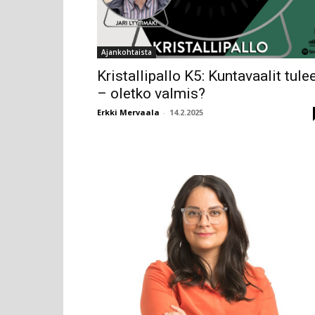
Ajankohtaista
Kristallipallo K5: Kuntavaalit tule
– oletko valmis?
Erkki Mervaala
-
14.2.2025