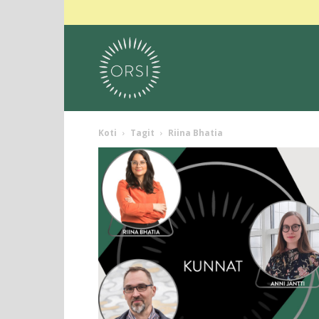
Koti
Tagit
Riina Bhatia