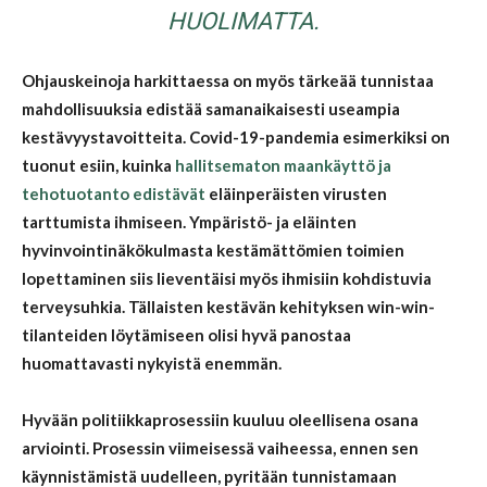
HUOLIMATTA.
Ohjauskeinoja harkittaessa on myös tärkeää tunnistaa
mahdollisuuksia edistää samanaikaisesti useampia
kestävyystavoitteita. Covid-19-pandemia esimerkiksi on
tuonut esiin, kuinka
hallitsematon maankäyttö ja
tehotuotanto edistävät
eläinperäisten virusten
tarttumista ihmiseen. Ympäristö- ja eläinten
hyvinvointinäkökulmasta kestämättömien toimien
lopettaminen siis lieventäisi myös ihmisiin kohdistuvia
terveysuhkia. Tällaisten kestävän kehityksen win-win-
tilanteiden löytämiseen olisi hyvä panostaa
huomattavasti nykyistä enemmän.
Hyvään politiikkaprosessiin kuuluu oleellisena osana
arviointi. Prosessin viimeisessä vaiheessa, ennen sen
käynnistämistä uudelleen, pyritään tunnistamaan