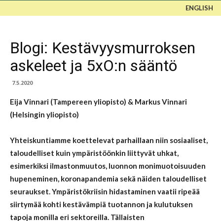
ENGLISH
Blogi: Kestävyysmurroksen
askeleet ja 5xO:n sääntö
7.5.2020
Eija Vinnari (Tampereen yliopisto) & Markus Vinnari
(Helsingin yliopisto)
Yhteiskuntiamme koettelevat parhaillaan niin sosiaaliset,
taloudelliset kuin ympäristöönkin liittyvät uhkat,
esimerkiksi ilmastonmuutos, luonnon monimuotoisuuden
hupeneminen, koronapandemia sekä näiden taloudelliset
seuraukset. Ympäristökriisin hidastaminen vaatii ripeää
siirtymää kohti kestävämpiä tuotannon ja kulutuksen
tapoja monilla eri sektoreilla. Tällaisten