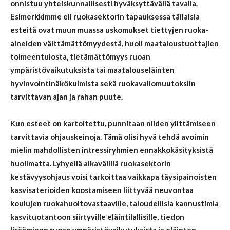
onnistuu yhteiskunnallisesti hyväksyttävällä tavalla.
Esimerkkimme eli ruokasektorin tapauksessa tällaisia
esteitä ovat muun muassa uskomukset tiettyjen ruoka-
aineiden välttämättömyydestä, huoli maataloustuottajien
toimeentulosta, tietämättömyys ruoan
ympäristövaikutuksista tai maatalouseläinten
hyvinvointinäkökulmista sekä ruokavaliomuutoksiin
tarvittavan ajan ja rahan puute.
Kun esteet on kartoitettu, punnitaan niiden ylittämiseen
tarvittavia ohjauskeinoja.
Tämä olisi hyvä tehdä avoimin
mielin mahdollis
ten intressiryhmien
ennakkokäsityksistä
huolimatta
.
Lyhyellä aikavälillä ruokasektorin
kestävyysohjaus voisi tarkoittaa vaikkapa täysipainoisten
kasvisaterioiden koostamiseen liittyvää neuvontaa
koulujen ruokahuoltovastaaville, taloudellisia kannustimia
kasvituotantoon siirtyville eläintilallisille, tiedon