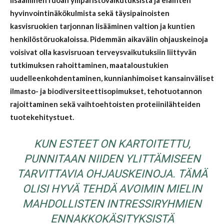
lisääminen ruoan ympäristövaikutuksista ja eläinten
hyvinvointinäkökulmista sekä täysipainoisten
kasvisruokien tarjonnan lisääminen valtion ja kuntien
henkilöstöruokaloissa. Pidemmän aikavälin ohjauskeinoja
voisivat olla kasvisruoan terveysvaikutuksiin liittyvän
tutkimuksen rahoittaminen, maataloustukien
uudelleenkohdentaminen, kunnianhimoiset kansainväliset
ilmasto- ja biodiversiteettisopimukset, tehotuotannon
rajoittaminen sekä vaihtoehtoisten proteiinilähteiden
tuotekehitystuet.
KUN ESTEET ON KARTOITETTU,
PUNNITAAN NIIDEN YLITTÄMISEEN
TARVITTAVIA OHJAUSKEINOJA.
TÄMÄ
OLISI HYVÄ TEHDÄ AVOIMIN MIELIN
MAHDOLLISTEN INTRESSIRYHMIEN
ENNAKKOKÄSITYKSISTÄ