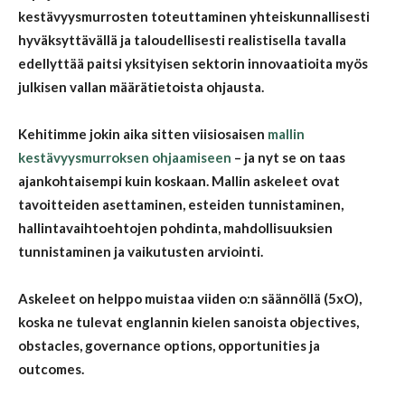
kestävyysmurrosten toteuttaminen yhteiskunnallisesti
hyväksyttävällä ja taloudellisesti realistisella tavalla
edellyttää paitsi yksityisen sektorin innovaatioita myös
julkisen vallan määrätietoista ohjausta.
Kehitimme jokin aika sitten viisiosaisen
mallin
kestävyysmurroksen ohjaamiseen
– ja nyt se on taas
ajankohtaisempi kuin koskaan. Mallin askeleet ovat
tavoitteiden asettaminen, esteiden tunnistaminen,
hallintavaihtoehtojen pohdinta, mahdollisuuksien
tunnistaminen ja vaikutusten arviointi.
Askeleet on helppo muistaa viiden o:n säännöllä (5xO),
koska ne tulevat englannin kielen sanoista objectives,
obstacles, governance options, opportunities ja
outcomes.