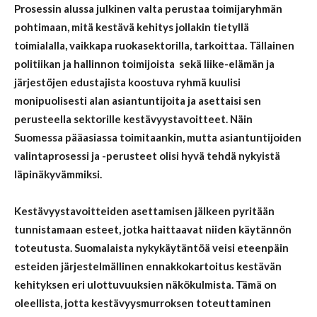
Prosessin alussa julkinen valta perustaa toimijaryhmän
pohtimaan, mitä kestävä kehitys jollakin tietyllä
toimialalla, vaikkapa ruokasektorilla, tarkoittaa. Tällainen
politiikan ja hallinnon toimijoista sekä liike-elämän ja
järjestöjen edustajista koostuva ryhmä kuulisi
monipuolisesti alan asiantuntijoita ja asettaisi sen
perusteella sektorille kestävyystavoitteet. Näin
Suomessa
pää
asiassa
toimitaankin
, mutta asiantuntijoiden
valinta
prosessi ja -perusteet
olisi hyvä tehdä
nykyistä
läpinäkyvä
mm
i
ksi
.
Kestävyystavoitteiden asettamisen jälkeen pyritään
tunnistamaan esteet, jotka haittaavat niiden käytännön
toteutusta.
Suomalaista nykykäytäntöä veisi eteenpäin
e
steiden
järjestelmällinen
ennakkokartoitus kestävän
kehityksen eri ulottuvuuksien näkökulmista
. Tämä
on
oleellista, jotta kestävyysmurroksen toteuttaminen