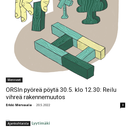
Menneet
ORSIn pyöreä pöytä 30.5. klo 12.30: Reilu
vihreä rakennemuutos
Erkki Mervaala
-
20.5.2022
0
Ajankohtaista