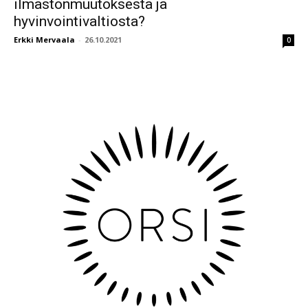
ilmastonmuutoksesta ja
hyvinvointivaltiosta?
Erkki Mervaala
-
26.10.2021
0