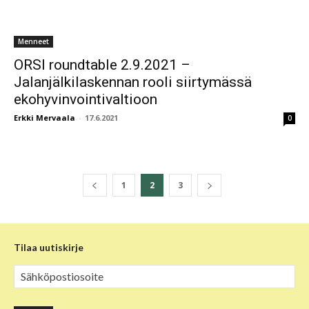
Menneet
ORSI roundtable 2.9.2021 –
Jalanjälkilaskennan rooli siirtymässä
ekohyvinvointivaltioon
Erkki Mervaala
-
17.6.2021
0
1
2
3
Tilaa uutiskirje