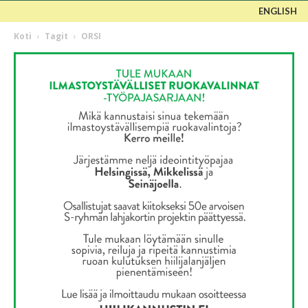
ENGLISH
Koti
Tagit
ORSI