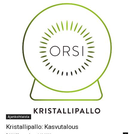
Ajankohtaista
Kristallipallo: Kasvutalous