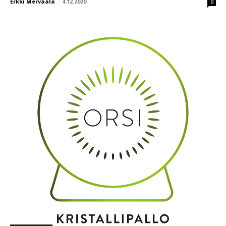
Erkki Mervaala
-
4.12.2020
0