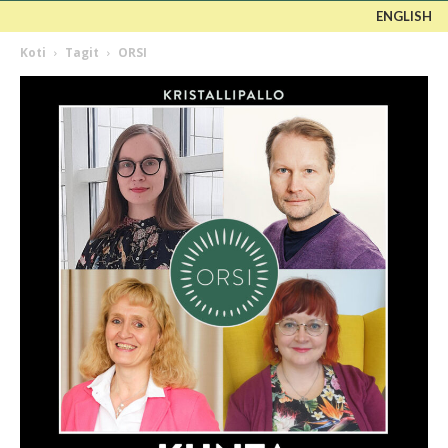
ENGLISH
Koti
Tagit
ORSI